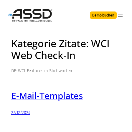
Direkt
zum
Demo buchen
Inhalt
wechseln
Kategorie Zitate:
WCI
Web Check-In
DE: WCI-Features in Stichworten
E-Mail-Templates
27/12/2024