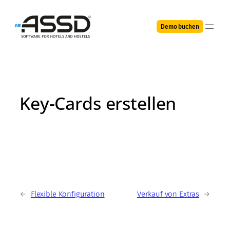
Direkt
zum
Demo buchen
Inhalt
wechseln
Key-Cards erstellen
←
Flexible Konfiguration
Verkauf von Extras
→