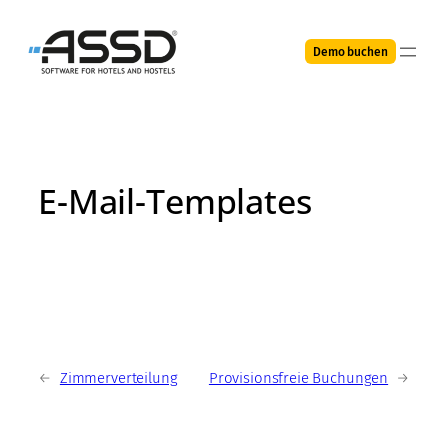
Direkt
zum
Demo buchen
Inhalt
wechseln
E-Mail-Templates
←
Zimmerverteilung
Provisionsfreie Buchungen
→