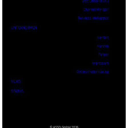
Web Check-In WCI
Channel Manager
Business Intelligence
UNTERNEHMEN
Kontakt
Kunden
Partner
Impressum
Datenschutzerklärung
NEWS
STATUS
© ASSD GmbH 2026